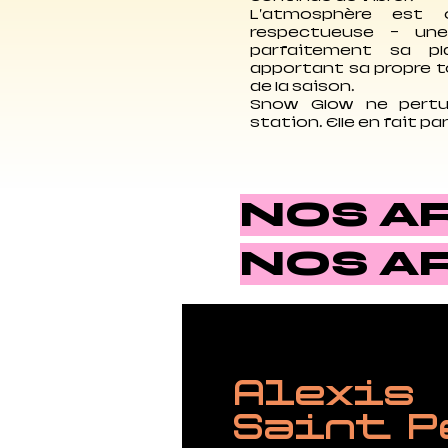
L'atmosphère est o
respectueuse — une
parfaitement sa p
apportant sa propre 
de la saison.
Snow Glow ne pertu
station. Elle en fait pa
NOS A
NOS A
Alexis
Saint P