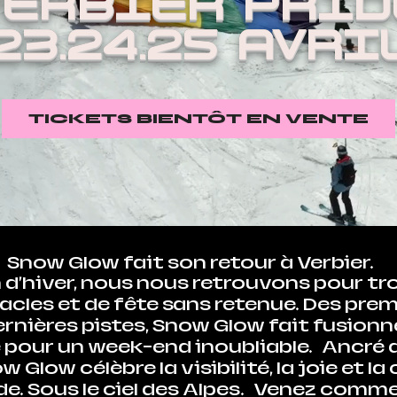
VERBIER PRID
23.24.25 AVRI
TICKETS BIENTÔT EN VENTE
Snow Glow fait son retour à Verbier.
on d'hiver, nous nous retrouvons pour tro
acles et de fête sans retenue. Des pr
nières pistes, Snow Glow fait fusionn
e pour un week-end inoubliable.
Ancré d
 Glow célèbre la visibilité, la joie et 
e. Sous le ciel des Alpes.
Venez comme 