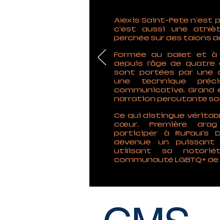
Alexis Saint-Pete n'est 
c'est aussi une athlè
perchée sur des talons d
Formée au ballet et à
depuis l'âge de quatre
sont portées par une c
une technique préc
communicative. Grand é
narration percutante s
Ce qui distingue véritab
cœur. Première dra
participer à RuPaul's 
devenue un puissant s
utilisant sa notori
communauté LGBTQ+ de 