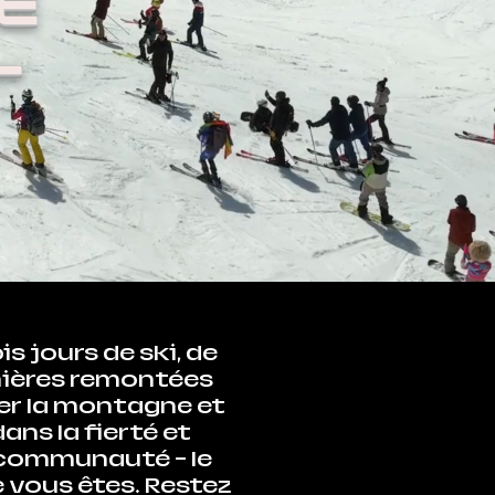
E
L
is jours de ski, de
emières remontées
er la montagne et
ans la fierté et
la communauté – le
vous êtes. Restez