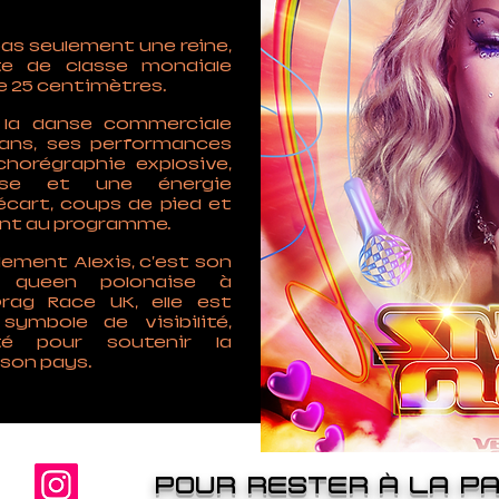
pas seulement une reine,
te de classe mondiale
e 25 centimètres.
 la danse commerciale
 ans, ses performances
horégraphie explosive,
ise et une énergie
cart, coups de pied et
ont au programme.
lement Alexis, c'est son
g queen polonaise à
Drag Race UK, elle est
ymbole de visibilité,
été pour soutenir la
son pays.
POUR RESTER À LA PA